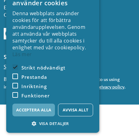
använder cookies
Email:
kontakt@energiforsk.se
Denna webbplats använder
Org.nr: 556974-2116
cookies för att förbättra
användarupplevelsen. Genom
att använda vår webbplats
samtycker du till alla cookies i
enlighet med vår cookiepolicy.
Läs mer
Subscribe to our newsletters
Subscribe to news from SVC
Strikt nödvändigt
Prestanda
By subscribing to our newsletters, you consent to us using
Inriktning
information about you in accordance with our
privacy policy
.
Funktioner
ACCEPTERA ALLA
AVVISA ALLT
VISA DETALJER