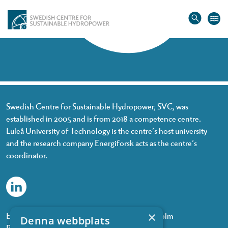
Home
»
Jelle Kranenbarg
Jelle Kranenbarg
Swedish Centre for Sustainable Hydropower, SVC, was
established in 2005 and is from 2018 a competence centre.
Luleå University of Technology is the centre’s host university
and the research company Energiforsk acts as the centre’s
coordinator.
×
Energiforsk, Olof Palmes gata 11, 101 53 Stockholm
Denna webbplats
Phone: +468 677 25 30