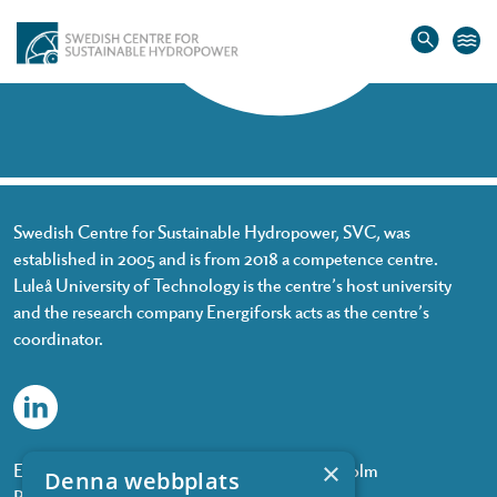
Home
»
Lars-Johan Sandström
Lars-Johan Sandström
Swedish Centre for Sustainable Hydropower, SVC, was
established in 2005 and is from 2018 a competence centre.
Luleå University of Technology is the centre’s host university
and the research company Energiforsk acts as the centre’s
coordinator.
×
Energiforsk, Olof Palmes gata 11, 101 53 Stockholm
Denna webbplats
Phone: +468 677 25 30