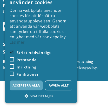
använder cookies
Email:
kontakt@energiforsk.se
Denna webbplats använder
Org.nr: 556974-2116
cookies för att förbättra
användarupplevelsen. Genom
att använda vår webbplats
samtycker du till alla cookies i
enlighet med vår cookiepolicy.
Läs mer
Subscribe to our newsletters
Subscribe to news from SVC
Strikt nödvändigt
Prestanda
By subscribing to our newsletters, you consent to us using
Inriktning
information about you in accordance with our
privacy policy
.
Funktioner
ACCEPTERA ALLA
AVVISA ALLT
VISA DETALJER