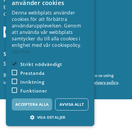
använder cookies
Email:
kontakt@energiforsk.se
Denna webbplats använder
Org.nr: 556974-2116
cookies för att förbättra
användarupplevelsen. Genom
att använda vår webbplats
samtycker du till alla cookies i
enlighet med vår cookiepolicy.
Läs mer
Subscribe to our newsletters
Subscribe to news from SVC
Strikt nödvändigt
Prestanda
By subscribing to our newsletters, you consent to us using
Inriktning
information about you in accordance with our
privacy policy
.
Funktioner
ACCEPTERA ALLA
AVVISA ALLT
VISA DETALJER