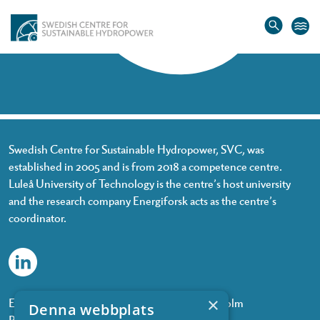
Home
»
Roberto Felicetti
Roberto Felicetti
Swedish Centre for Sustainable Hydropower, SVC, was
established in 2005 and is from 2018 a competence centre.
Luleå University of Technology is the centre’s host university
and the research company Energiforsk acts as the centre’s
coordinator.
×
Energiforsk, Olof Palmes gata 11, 101 53 Stockholm
Denna webbplats
Phone: +468 677 25 30