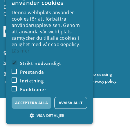
använder cookies
Email:
kontakt@energiforsk.se
Denna webbplats använder
Org.nr: 556974-2116
cookies för att förbättra
användarupplevelsen. Genom
att använda vår webbplats
samtycker du till alla cookies i
enlighet med vår cookiepolicy.
Läs mer
Subscribe to our newsletters
Subscribe to news from SVC
Strikt nödvändigt
Prestanda
By subscribing to our newsletters, you consent to us using
Inriktning
information about you in accordance with our
privacy policy
.
Funktioner
ACCEPTERA ALLA
AVVISA ALLT
VISA DETALJER