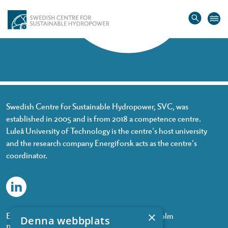
Home
»
Torleif Dahlin
Torleif Dahlin
Swedish Centre for Sustainable Hydropower, SVC, was
established in 2005 and is from 2018 a competence centre.
Luleå University of Technology is the centre’s host university
and the research company Energiforsk acts as the centre’s
coordinator.
×
Energiforsk, Olof Palmes gata 11, 101 53 Stockholm
Denna webbplats
Phone: +468 677 25 30