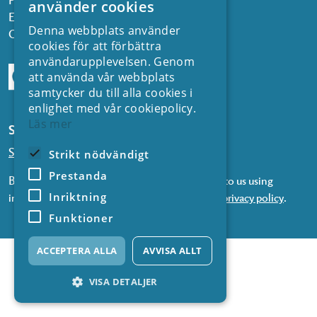
använder cookies
Email:
kontakt@energiforsk.se
Denna webbplats använder
Org.nr: 556974-2116
cookies för att förbättra
användarupplevelsen. Genom
att använda vår webbplats
samtycker du till alla cookies i
enlighet med vår cookiepolicy.
Läs mer
Subscribe to our newsletters
Subscribe to news from SVC
Strikt nödvändigt
Prestanda
By subscribing to our newsletters, you consent to us using
Inriktning
information about you in accordance with our
privacy policy
.
Funktioner
ACCEPTERA ALLA
AVVISA ALLT
VISA DETALJER