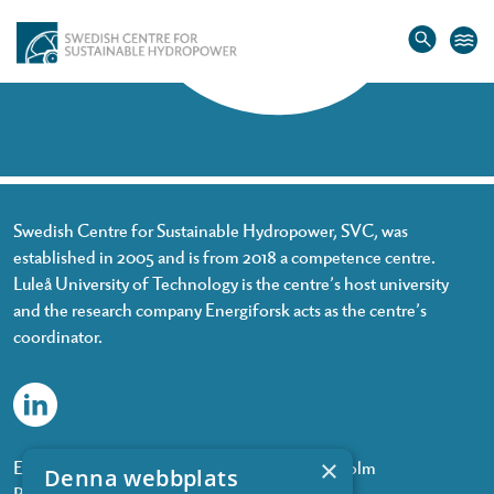
Home
»
Viktor Nilsson
Viktor Nilsson
Swedish Centre for Sustainable Hydropower, SVC, was
established in 2005 and is from 2018 a competence centre.
Luleå University of Technology is the centre’s host university
and the research company Energiforsk acts as the centre’s
coordinator.
×
Energiforsk, Olof Palmes gata 11, 101 53 Stockholm
Denna webbplats
Phone: +468 677 25 30