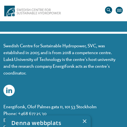
Olivia Winestedt
Swedish Centre for Sustainable Hydropower, SVC, was
established in 2005 and is from 2018 a competence centre.
Luleå University of Technology is the centre’s host university
and the research company Energiforsk acts as the centre’s
coordinator.
Energiforsk, Olof Palmes gata 11, 101 53 Stockholm
Phone: +468 677 25 30
×
Email:
kontakt@energiforsk.se
Denna webbplats
Org.nr: 556974-2116