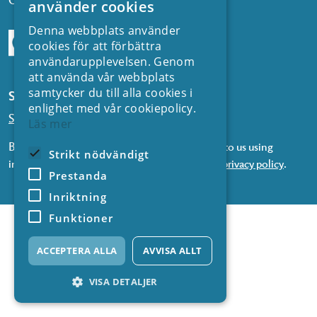
använder cookies
Denna webbplats använder
cookies för att förbättra
användarupplevelsen. Genom
att använda vår webbplats
samtycker du till alla cookies i
Subscribe to our newsletters
enlighet med vår cookiepolicy.
Subscribe to news from SVC
Läs mer
By subscribing to our newsletters, you consent to us using
Strikt nödvändigt
information about you in accordance with our
privacy policy
.
Prestanda
Inriktning
Funktioner
ACCEPTERA ALLA
AVVISA ALLT
VISA DETALJER