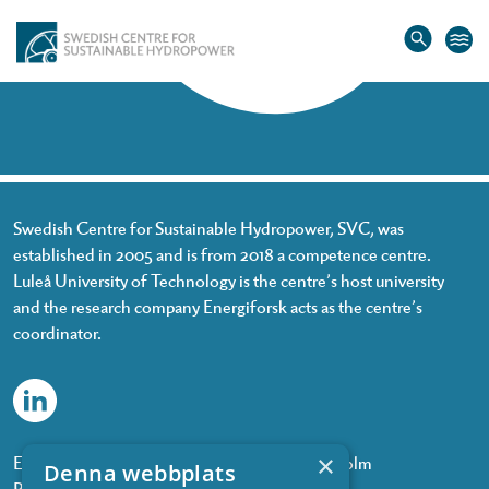
Home
»
Maria Pettersson
Maria Pettersson
Swedish Centre for Sustainable Hydropower, SVC, was
established in 2005 and is from 2018 a competence centre.
Luleå University of Technology is the centre’s host university
and the research company Energiforsk acts as the centre’s
coordinator.
×
Energiforsk, Olof Palmes gata 11, 101 53 Stockholm
Denna webbplats
Phone: +468 677 25 30