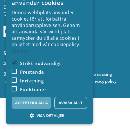
använder cookies
Email:
kontakt@energiforsk.se
Denna webbplats använder
Org.nr: 556974-2116
cookies för att förbättra
användarupplevelsen. Genom
att använda vår webbplats
samtycker du till alla cookies i
enlighet med vår cookiepolicy.
Läs mer
Subscribe to our newsletters
Subscribe to news from SVC
Strikt nödvändigt
Prestanda
By subscribing to our newsletters, you consent to us using
Inriktning
information about you in accordance with our
privacy policy
.
Funktioner
ACCEPTERA ALLA
AVVISA ALLT
VISA DETALJER