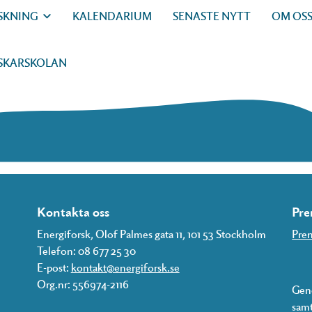
SKNING
KALENDARIUM
SENASTE NYTT
OM OS
SKARSKOLAN
Kontakta oss
Pre
Energiforsk, Olof Palmes gata 11, 101 53 Stockholm
Pren
Telefon: 08 677 25 30
E-post:
kontakt@energiforsk.se
Org.nr: 556974-2116
Geno
samt