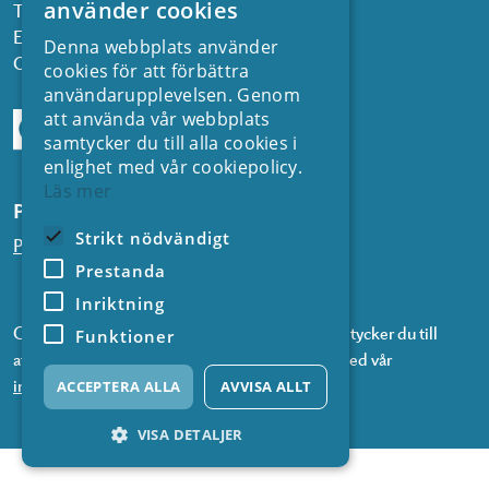
använder cookies
Telefon: 08 677 25 30
E-post:
kontakt@energiforsk.se
Denna webbplats använder
Org.nr: 556974-2116
cookies för att förbättra
användarupplevelsen. Genom
att använda vår webbplats
samtycker du till alla cookies i
enlighet med vår cookiepolicy.
Läs mer
Prenumerera på våra nyhetsbrev
Strikt nödvändigt
Prenumerera på nyheter från SVC
Prestanda
Inriktning
Genom att prenumerera på våra nyhetsbrev samtycker du till
Funktioner
att vi använder information om dig i enlighet med vår
integritetspolicy
.
ACCEPTERA ALLA
AVVISA ALLT
VISA DETALJER