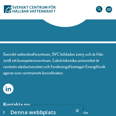
Hem
»
Olivia Winestedt
Olivia Winestedt
Svenskt vattenkraftcentrum, SVC bildades 2005 och är från
2018 ett kompetenscentrum. Luleå tekniska universitet är
centrets värduniversitet och forskningsföretaget Energiforsk
agerar som centrumets koordinator.
Kontakta oss
×
Denna webbplats
Energiforsk, Olof Palmes gata 11, 101 53 Stockholm