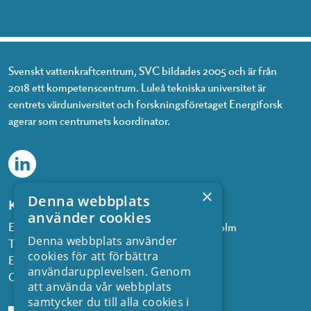
Svenskt vattenkraftcentrum, SVC bildades 2005 och är från
2018 ett kompetenscentrum. Luleå tekniska universitet är
centrets värduniversitet och forskningsföretaget Energiforsk
agerar som centrumets koordinator.
×
Denna webbplats
Kontakta oss
använder cookies
Energiforsk, Olof Palmes gata 11, 101 53 Stockholm
Denna webbplats använder
Telefon: 08 677 25 30
cookies för att förbättra
E-post:
kontakt@energiforsk.se
användarupplevelsen. Genom
Org.nr: 556974-2116
att använda vår webbplats
samtycker du till alla cookies i