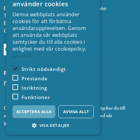
använder cookies
Energiforsk, Olof Palmes gata 11, 101 53 Stockholm
Denna webbplats använder
Telefon: 08 677 25 30
cookies för att förbättra
E-post:
kontakt@energiforsk.se
användarupplevelsen. Genom
Org.nr: 556974-2116
att använda vår webbplats
samtycker du till alla cookies i
enlighet med vår cookiepolicy.
Läs mer
Strikt nödvändigt
Prenumerera på våra nyhetsbrev
Prestanda
Prenumerera på nyheter från SVC
Inriktning
Funktioner
Genom att prenumerera på våra nyhetsbrev samtycker du till
ACCEPTERA ALLA
AVVISA ALLT
att vi använder information om dig i enlighet med vår
integritetspolicy
.
VISA DETALJER