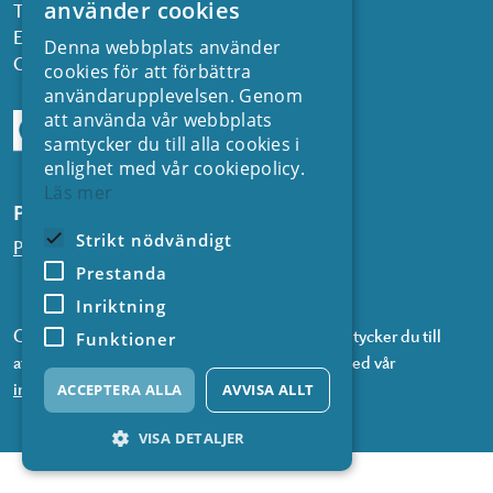
använder cookies
Telefon: 08 677 25 30
E-post:
kontakt@energiforsk.se
Denna webbplats använder
Org.nr: 556974-2116
cookies för att förbättra
användarupplevelsen. Genom
att använda vår webbplats
samtycker du till alla cookies i
enlighet med vår cookiepolicy.
Läs mer
Prenumerera på våra nyhetsbrev
Strikt nödvändigt
Prenumerera på nyheter från SVC
Prestanda
Inriktning
Genom att prenumerera på våra nyhetsbrev samtycker du till
Funktioner
att vi använder information om dig i enlighet med vår
integritetspolicy
.
ACCEPTERA ALLA
AVVISA ALLT
VISA DETALJER