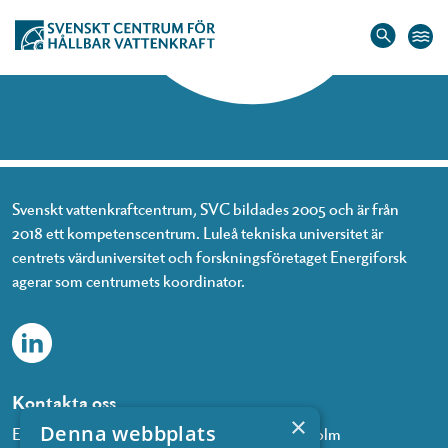
Hem
»
Fredrik Johansson
Fredrik Johansson
Svenskt vattenkraftcentrum, SVC bildades 2005 och är från
2018 ett kompetenscentrum. Luleå tekniska universitet är
centrets värduniversitet och forskningsföretaget Energiforsk
agerar som centrumets koordinator.
Kontakta oss
×
Denna webbplats
Energiforsk, Olof Palmes gata 11, 101 53 Stockholm