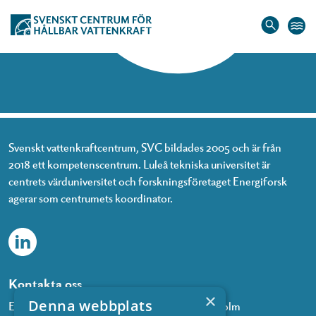
Hem
»
James Yang
James Yang
Svenskt vattenkraftcentrum, SVC bildades 2005 och är från
2018 ett kompetenscentrum. Luleå tekniska universitet är
centrets värduniversitet och forskningsföretaget Energiforsk
agerar som centrumets koordinator.
Kontakta oss
×
Denna webbplats
Energiforsk, Olof Palmes gata 11, 101 53 Stockholm