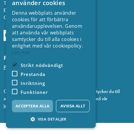
använder cookies
Telefon: 08 677 25 30
E-post:
kontakt@energiforsk.se
Denna webbplats använder
Org.nr: 556974-2116
cookies för att förbättra
användarupplevelsen. Genom
att använda vår webbplats
samtycker du till alla cookies i
enlighet med vår cookiepolicy.
Läs mer
Prenumerera på våra nyhetsbrev
Strikt nödvändigt
Prenumerera på nyheter från SVC
Prestanda
Inriktning
Genom att prenumerera på våra nyhetsbrev samtycker du till
Funktioner
att vi använder information om dig i enlighet med vår
integritetspolicy
.
ACCEPTERA ALLA
AVVISA ALLT
VISA DETALJER