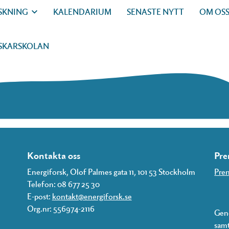
SKNING
KALENDARIUM
SENASTE NYTT
OM OS
SKARSKOLAN
Kontakta oss
Pre
Energiforsk, Olof Palmes gata 11, 101 53 Stockholm
Pren
Telefon: 08 677 25 30
E-post:
kontakt@energiforsk.se
Org.nr: 556974-2116
Geno
samt