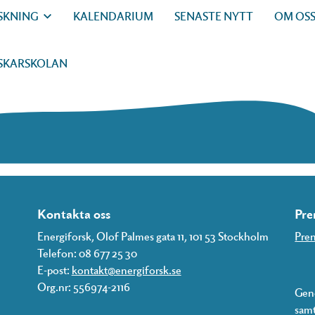
SKNING
KALENDARIUM
SENASTE NYTT
OM OS
SKARSKOLAN
Kontakta oss
Pre
Energiforsk, Olof Palmes gata 11, 101 53 Stockholm
Pren
Telefon: 08 677 25 30
E-post:
kontakt@energiforsk.se
Org.nr: 556974-2116
Geno
samt