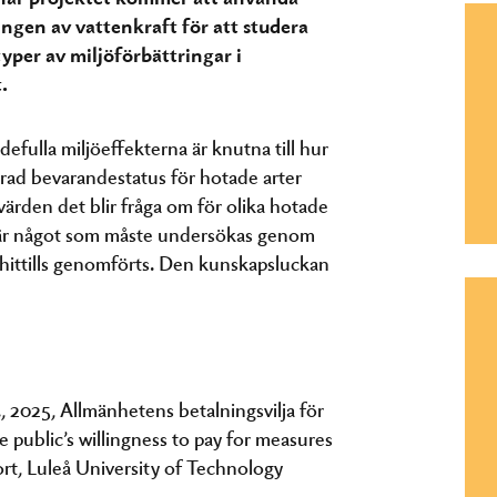
ngen av vattenkraft för att studera
yper av miljöförbättringar i
.
fulla miljöeffekterna är knutna till hur
ttrad bevarandestatus för hotade arter
värden det blir fråga om för olika hotade
ar är något som måste undersökas genom
hittills genomförts. Den kunskapsluckan
J., 2025, Allmänhetens betalningsvilja för
e public’s willingness to pay for measures
rt, Luleå University of Technology