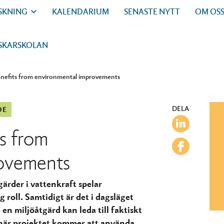
SKNING
KALENDARIUM
SENASTE NYTT
OM OS
SKARSKOLAN
enefits from environmental improvements
DELA
DE
ts from
rovements
ärder i vattenkraft spelar
roll. Samtidigt är det i dagsläget
en miljöåtgärd kan leda till faktiskt
här projektet kommer att använda