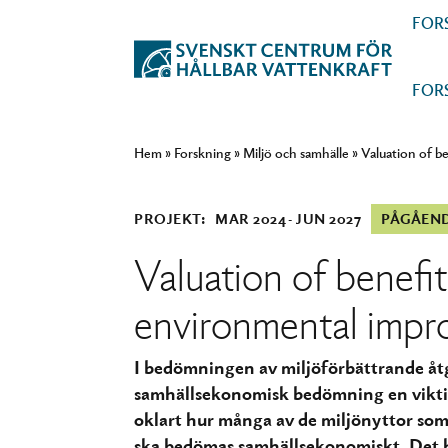
FOR
FOR
Hem
»
Forskning
»
Miljö och samhälle
»
Valuation of b
PROJEKT:
MAR 2024
JUN 2027
PÅGÅEN
Valuation of benefi
environmental imp
I bedömningen av miljöförbättrande åtg
samhällsekonomisk bedömning en viktig 
oklart hur många av de miljönyttor som 
ska bedömas samhällsekonomiskt. Det 