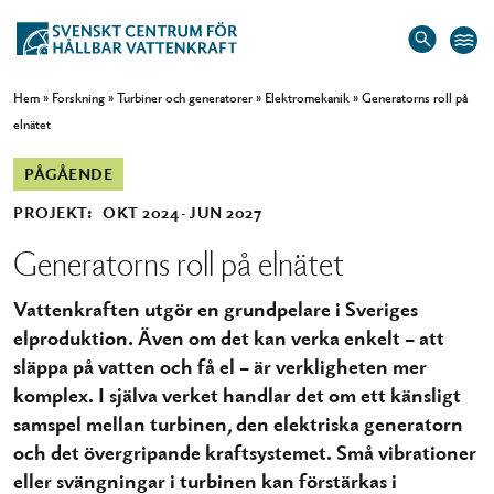
Hem
»
Forskning
»
Turbiner och generatorer
»
Elektromekanik
»
Generatorns roll på
elnätet
PÅGÅENDE
PROJEKT:
OKT 2024
JUN 2027
Generatorns roll på elnätet
Vattenkraften utgör en grundpelare i Sveriges
elproduktion. Även om det kan verka enkelt – att
släppa på vatten och få el – är verkligheten mer
komplex. I själva verket handlar det om ett känsligt
samspel mellan turbinen, den elektriska generatorn
och det övergripande kraftsystemet. Små vibrationer
eller svängningar i turbinen kan förstärkas i