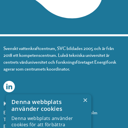
Svenskt vattenkraftcentrum, SVC bildades 2005 och är från
2018 ett kompetenscentrum. Luleå tekniska universitet är
centrets värduniversitet och forskningsföretaget Energiforsk
agerar som centrumets koordinator.
×
Denna webbplats
Kontakta oss
använder cookies
Energiforsk, Olof Palmes gata 11, 101 53 Stockholm
Denna webbplats använder
Telefon: 08 677 25 30
cookies för att förbättra
E-post:
kontakt@energiforsk.se