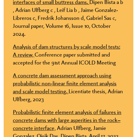
interfaces of small buttress dams.
Dipen Bista a b
, Adrian Ulfberg c , Leif Lia b , Jaime Gonzalez-
Libreros c, Fredrik Johansson d, Gabriel Sas c,
Journal paper, Volume 16, Issue 10, October
2024.
Analysis of dam structures by scale model tests:
A review,
Conference paper submitted and
accepted for the 91st Annual ICOLD Meeting
A concrete dam assessment approach using
probabilistic non-linear finite element analysis
and scale model testing.
Licentiate thesis, Adrian
Ulfberg, 2023
Probabilistic finite element analysis of failures in
concrete dams with large asperities in the
rock–
concrete interface,
Adrian Ulfberg, Jamie
Gonzalez, Oisik Das, Dipen Bista, April 17, 2023,