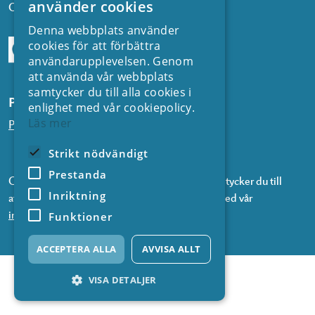
använder cookies
Org.nr: 556974-2116
Denna webbplats använder
cookies för att förbättra
användarupplevelsen. Genom
att använda vår webbplats
samtycker du till alla cookies i
Prenumerera på våra nyhetsbrev
enlighet med vår cookiepolicy.
Läs mer
Prenumerera på nyheter från SVC
Strikt nödvändigt
Prestanda
Genom att prenumerera på våra nyhetsbrev samtycker du till
Inriktning
att vi använder information om dig i enlighet med vår
integritetspolicy
.
Funktioner
ACCEPTERA ALLA
AVVISA ALLT
VISA DETALJER