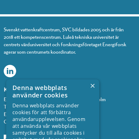
Svenskt vattenkraftcentrum, SVC bildades 2005 och är från
2018 ett kompetenscentrum. Luleå tekniska universitet är
centrets värduniversitet och forskningsföretaget Energiforsk
agerar som centrumets koordinator.
×
Denna webbplats
Kontakta oss
använder cookies
Energiforsk, Olof Palmes gata 11, 101 53 Stockholm
Denna webbplats använder
Telefon: 08 677 25 30
cookies för att förbättra
E-post:
kontakt@energiforsk.se
användarupplevelsen. Genom
Org.nr: 556974-2116
att använda vår webbplats
samtycker du till alla cookies i