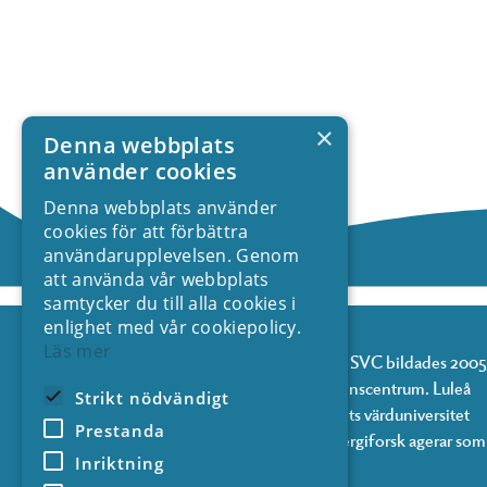
×
Denna webbplats
använder cookies
Denna webbplats använder
cookies för att förbättra
användarupplevelsen. Genom
att använda vår webbplats
samtycker du till alla cookies i
enlighet med vår cookiepolicy.
Läs mer
Svenskt vattenkraftcentrum, SVC bildades 2005
och är från 2018 ett kompetenscentrum. Luleå
Strikt nödvändigt
tekniska universitet är centrets värduniversitet
Prestanda
och forskningsföretaget Energiforsk agerar som
Inriktning
centrumets koordinator.