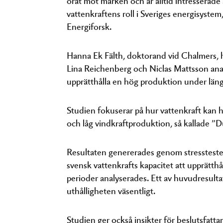
vattenkraftens roll i Sveriges energisyste
Energiforsk.
Hanna Ek Fälth, doktorand vid Chalmers, 
Lina Reichenberg och Niclas Mattsson anal
upprätthålla en hög produktion under läng
Studien fokuserar på hur vattenkraft kan 
och låg vindkraftproduktion, så kallade ”D
Resultaten genererades genom stresstester
svensk vattenkrafts kapacitet att upprätt
perioder analyserades. Ett av huvudresultate
uthålligheten väsentligt.
Studien ger också insikter för beslutsfatt