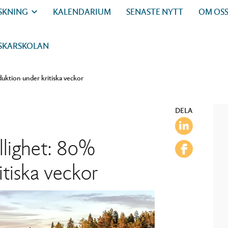
SKNING
KALENDARIUM
SENASTE NYTT
OM OS
SKARSKOLAN
uktion under kritiska veckor
DELA
llighet: 80%
itiska veckor