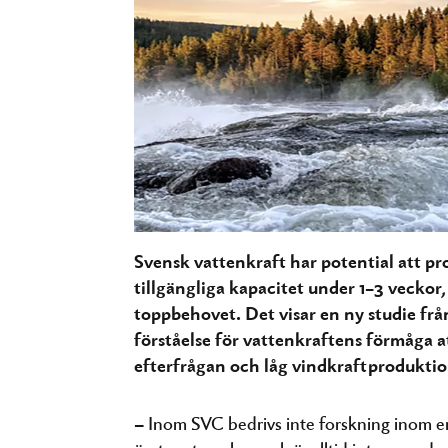
Svensk vattenkraft har potential att pr
tillgängliga kapacitet under 1–3 veckor,
toppbehovet. Det visar en ny studie fr
förståelse för vattenkraftens förmåga 
efterfrågan och låg vindkraftproduktio
– Inom SVC bedrivs inte forskning inom e
örat mot marken och är alltid intresserad