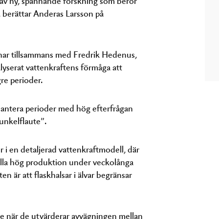
m, berättar Anderas Larsson på
har tillsammans med Fredrik Hedenus,
yserat vattenkraftens förmåga att
re perioder.
hantera perioder med hög efterfrågan
unkelflaute”.
 i en detaljerad vattenkraftmodell, där
hålla hög produktion under veckolånga
n är att flaskhalsar i älvar begränsar
are när de utvärderar avvägningen mellan