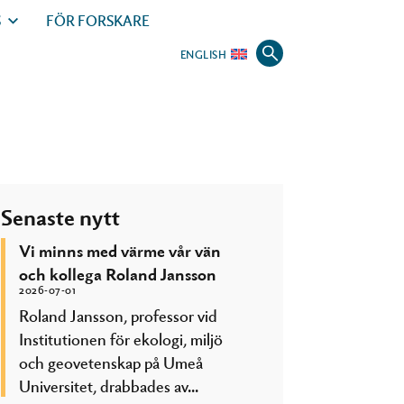
S
FÖR FORSKARE
ENGLISH
Senaste nytt
Vi minns med värme vår vän
och kollega Roland Jansson
2026-07-01
Roland Jansson, professor vid
Institutionen för ekologi, miljö
och geovetenskap på Umeå
Universitet, drabbades av...