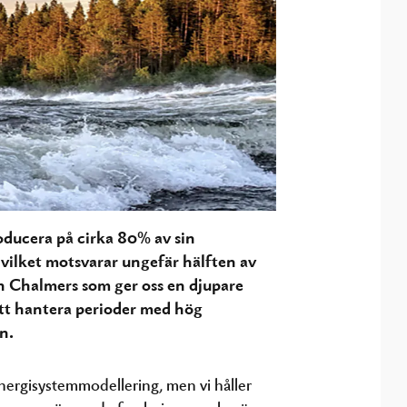
oducera på cirka 80% av sin
 vilket motsvarar ungefär hälften av
ån Chalmers som ger oss en djupare
att hantera perioder med hög
n.
nergisystemmodellering, men vi håller
e av ny, spännande forskning som berör