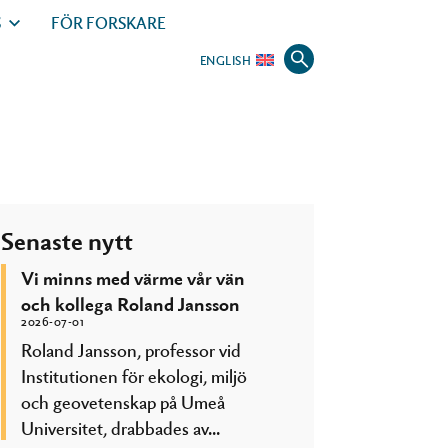
S
FÖR FORSKARE
ENGLISH
Senaste nytt
Vi minns med värme vår vän
och kollega Roland Jansson
2026-07-01
Roland Jansson, professor vid
Institutionen för ekologi, miljö
och geovetenskap på Umeå
Universitet, drabbades av...