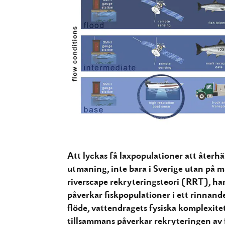
Att lyckas få laxpopulationer att återhä
utmaning, inte bara i Sverige utan på må
riverscape rekryteringsteori (RRT), ha
påverkar fiskpopulationer i ett rinnand
flöde, vattendragets fysiska komplexite
tillsammans påverkar rekryteringen av f